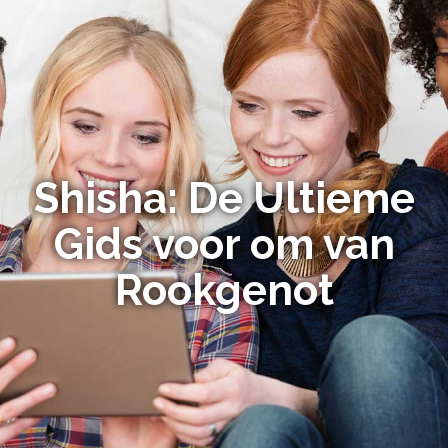
Shisha: De Ultieme
Gids voor om van
Rookgenot